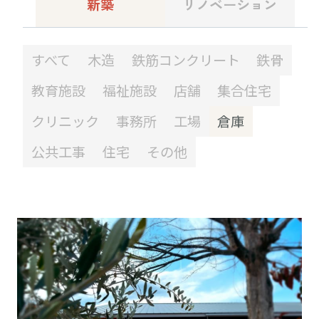
新築
リノベーション
すべて
木造
鉄筋コンクリート
鉄骨
教育施設
福祉施設
店舗
集合住宅
クリニック
事務所
工場
倉庫
公共工事
住宅
その他